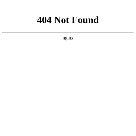
网站地图
首页
血站概况
欢迎光
临
,您是访问本站的第
位客人
·
合肥市中心血站献血礼品
等询
汶川特大
·
合肥市中心血站献血点、
注震后的
献血
站积极投
·
合肥市中心血站献血礼品
您对我们的服务满意
派到街头
等询
吗？您的不满意是我
目睹了人
·
合肥市中心血站献血礼品
们再次学习进步的机
我到血站
等询
会 请在'网站留言;我
者在无偿
·
春节采供血工作安排
们会第一时间为您回
务工作，
复留言
暖。
1.满意
一方有难
2.比较满意
二十四小