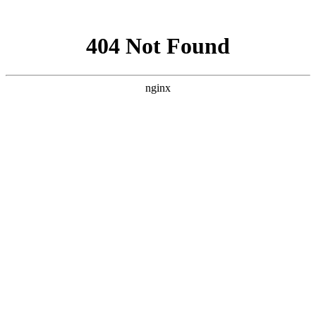
网站地图
首页
血站概况
欢迎光
临
,您是访问本站的第
位客人
·
合肥市中心血站每周献血
为了表
车工
金、银
·
招聘启事
·
庆祝6.14世界献血者日活
游，现
·
造血干细胞报名抽样通知
您对我们的服务满意
成、孙
·
关于对无偿献血奉献奖铜
吗？您的不满意是我
奖获
们再次学习进步的机
兵），
会 请在'网站留言;我
站业务
们会第一时间为您回
复留言
话：05
1.满意
2.比较满意