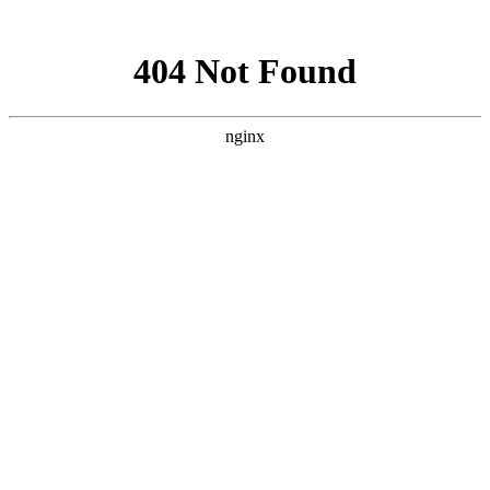
网站地图
首页
血站概况
欢迎光
临
,您是访问本站的第
位客人
·
合肥市中心血站献血礼品
等询
4月份检
·
合肥市中心血站献血点、
修改过的
献血
质控类物
·
合肥市中心血站献血礼品
您对我们的服务满意
分，修改后
等询
吗？您的不满意是我
抗-A、抗
·
合肥市中心血站献血礼品
们再次学习进步的机
加3%～5%
等询
会 请在'网站留言;我
通过学习
·
春节采供血工作安排
们会第一时间为您回
复留言
1.满意
2.比较满意