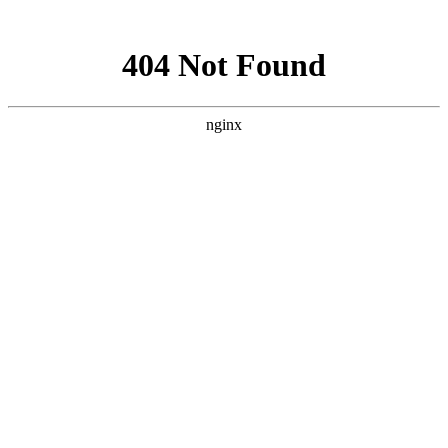
网站地图
首页
血站概况
欢迎光
临
,您是访问本站的第
位客人
一、投标
·
合肥市中心血站献血礼品
1、符合
等询
2、单位
·
春节采供血工作安排
件并加盖
·
试验能力验证结果报告表
·
公 示
您对我们的服务满意
二、技术
·
我们相约，我们奉献，我
吗？您的不满意是我
1、试验台
们快
们再次学习进步的机
2、实验室
会 请在'网站留言;我
(500*4
们会第一时间为您回
3、要求
复留言
菌、不易
1.满意
聚氰胺板
2.比较满意