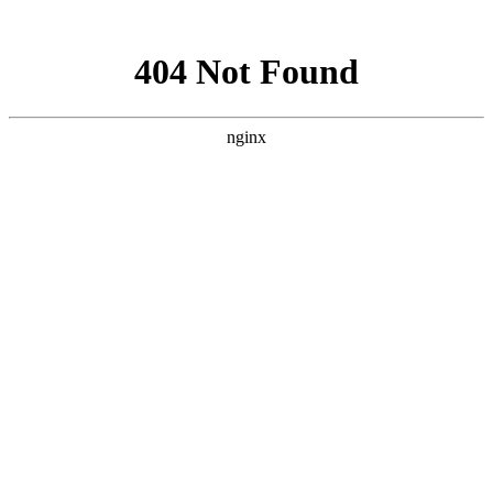
网站地图
首页
血站概况
欢迎光
临
,您是访问本站的第
位客人
·
合肥市中心血站献血礼品
等询
·
合肥市中心血站献血点、
献血
·
合肥市中心血站献血礼品
您对我们的服务满意
等询
吗？您的不满意是我
·
合肥市中心血站献血礼品
们再次学习进步的机
等询
会 请在'网站留言;我
·
春节采供血工作安排
们会第一时间为您回
复留言
1.满意
2.比较满意