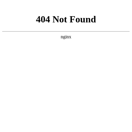
网站地图
·设为首页
·加为收藏
网站首页
中心展示
党群建设
信息中心
献血服务
临床服务
献血百科
全省联动
互动中心
中心简介
中心职能
中心荣誉
组织架构