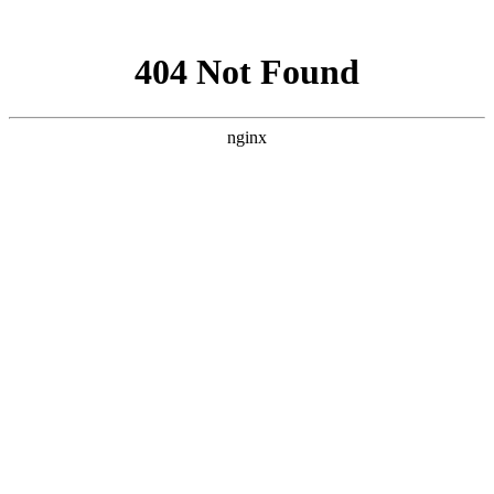
网站地图
您现在所在的位置：
首页
-> 献血指南 -> 献血服务热线
献血服务热线
发布日期：2013年2月26日
文章作者：
无偿献血咨询热线：
0551-65329941（全血）
0551-65355230（单采血小板）
单位团体预约献血电话：
0551-65300793
友情连接
康店宏大
佳美世家
三电塔牌
芳程式
佳音诺信
首创电子
祥明源
米娜时尚网