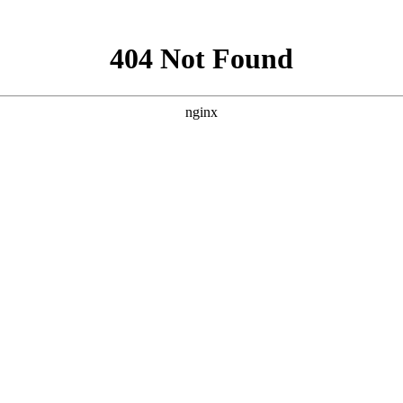
了，雾霾少了，蓝天也就回来了。
们扛着铁锹雄赳赳、气昂昂的来到了植树地点，亲手种下树苗，
也一点不含糊，挥撬、铲土三两个一组，搭配起来默契十足，全
些绿色既可美化我们的家园又能守护我们的家园，是大好事一件