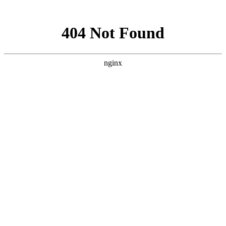
网站地图
首页
血站概况
欢迎光
临
,您是访问本站的第
位客人
临床用
血液库
不合格
用血费
·
合肥市中心血站献血礼品
无偿献
等询
对献血
·
合肥市中心血站献血点、
献血前
献血
·
合肥市中心血站献血礼品
无偿献
您对我们的服务满意
等询
吗？您的不满意是我
献血服
·
合肥市中心血站献血礼品
们再次学习进步的机
无偿献
等询
会 请在'网站留言;我
无 偿 献
·
春节采供血工作安排
们会第一时间为您回
上级卫
复留言
1.满意
全国无偿
2.比较满意