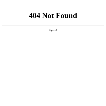
网站地图
·设为首页
·加为收藏
网站首页
中心展示
党群建设
信息中心
献血服务
临床服务
献血百科
志愿者之家
互动中心
中心简介
中心职能
中心荣誉
组织架构