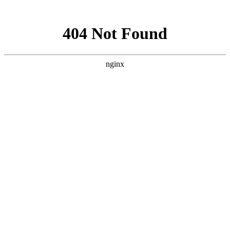
网站地图
·设为首页
·加为收藏
网站首页
中心展示
党群建设
信息中心
献血服务
临床服务
献血百科
全省联动
互动中心
中心简介
中心职能
中心荣誉
组织架构