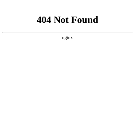
网站地图
·设为首页
·加为收藏
网站首页
中心展示
党群建设
信息中心
献血服务
临床服务
献血百科
全省联动
互动中心
中心简介
中心职能
中心荣誉
组织架构