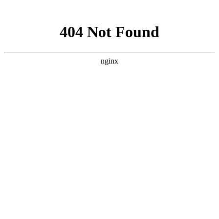
网站地图
·设为首页
·加为收藏
网站首页
中心展示
党群建设
信息中心
献血服务
临床服务
献血百科
全省联动
互动中心
中心简介
中心职能
中心荣誉
组织架构