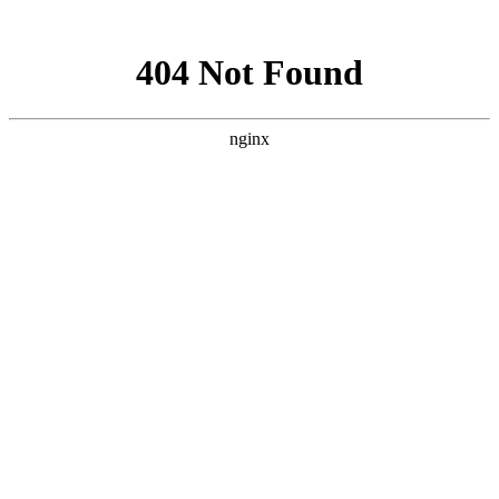
网站地图
·设为首页
·加为收藏
网站首页
中心展示
党群建设
信息中心
献血服务
临床服务
献血百科
志愿者之家
互动中心
中心简介
中心职能
中心荣誉
组织架构