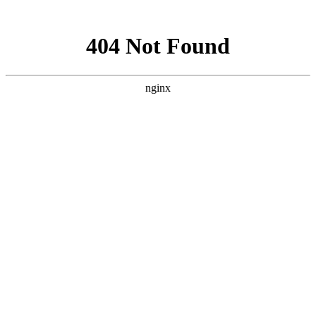
网站地图
·设为首页
·加为收藏
网站首页
中心展示
党群建设
信息中心
献血服务
临床服务
献血百科
志愿者之家
互动中心
中心简介
中心职能
中心荣誉
组织架构