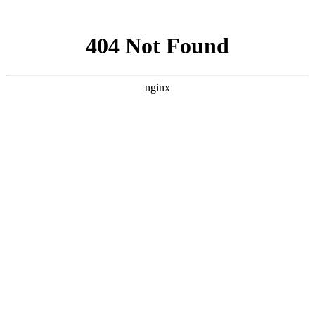
网站地图
·设为首页
·加为收藏
网站首页
中心展示
党群建设
信息中心
献血服务
临床服务
献血百科
志愿者之家
互动中心
中心简介
中心职能
中心荣誉
组织架构