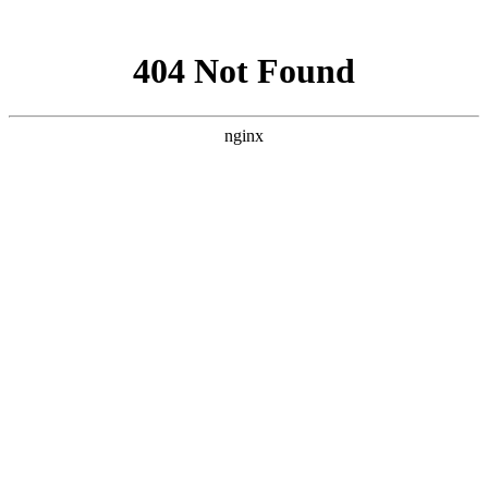
网站地图
·设为首页
·加为收藏
网站首页
中心展示
党群建设
信息中心
献血服务
临床服务
献血百科
志愿者之家
互动中心
中心简介
中心职能
中心荣誉
组织架构