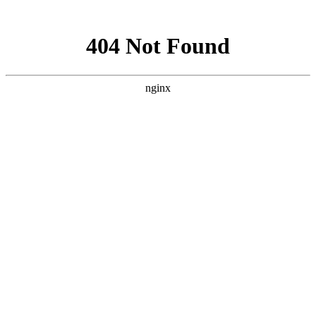
网站地图
·设为首页
·加为收藏
网站首页
中心展示
党群建设
信息中心
献血服务
临床服务
献血百科
志愿者之家
互动中心
中心简介
中心职能
中心荣誉
组织架构