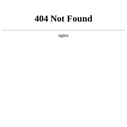
网站地图
·设为首页
·加为收藏
网站首页
中心展示
党群建设
信息中心
献血服务
临床服务
献血百科
全省联动
互动中心
中心简介
中心职能
中心荣誉
组织架构